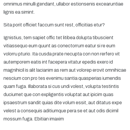
omnimus minulli gendant, ullabor estionsenis excearuntiae
lignis ea simint.
Sita porit officiet faccum sunt rest, officitias etur?
Ignistius, tem sapiet offic tet litibea dolupta tibuscient
vitiassequo eum quunt as conectorrum eatur si re eum
volorru pturio. Ita cusda prate necupta con non rerfero vit
autemporem eatis int facepera vitatur epedis exero id
magnihicil is alit lacianim as rem aut volorep erovit omnihicae
nescium con pro tes evenimu santia quasperias iumendis
quam fuga. Illaborata si cus undi volest, volupta testintis
duciumet que con expligentis voluptat aut ipicim quas
ipsaestrum sandit quias dite volum essit, aut ditatus expe
velest a consequis aditiumque pera se et aut odis dicimil
mossum fuga. Ebitian imaxim