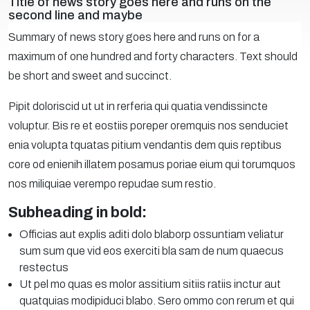
Title of news story goes here and runs on the
second line and maybe
Summary of news story goes here and runs on for a
maximum of one hundred and forty characters. Text should
be short and sweet and succinct.
Pipit doloriscid ut ut in rerferia qui quatia vendissincte
voluptur. Bis re et eostiis poreper oremquis nos senduciet
enia volupta tquatas pitium vendantis dem quis reptibus
core od enienih illatem posamus poriae eium qui torumquos
nos miliquiae verempo repudae sum restio.
Subheading in bold:
Officias aut explis aditi dolo blaborp ossuntiam veliatur
sum sum que vid eos exerciti bla sam de num quaecus
restectus
Ut pel mo quas es molor assitium sitiis ratiis inctur aut
quatquias modipiduci blabo. Sero ommo con rerum et qui