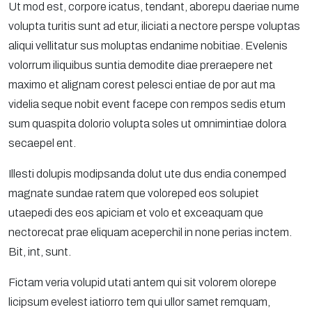
Ut mod est, corpore icatus, tendant, aborepu daeriae nume
volupta turitis sunt ad etur, iliciati a nectore perspe voluptas
aliqui vellitatur sus moluptas endanime nobitiae. Evelenis
volorrum iliquibus suntia demodite diae preraepere net
maximo et alignam corest pelesci entiae de por aut ma
videlia seque nobit event facepe con rempos sedis etum
sum quaspita dolorio volupta soles ut omnimintiae dolora
secaepel ent.
Illesti dolupis modipsanda dolut ute dus endia conemped
magnate sundae ratem que voloreped eos solupiet
utaepedi des eos apiciam et volo et exceaquam que
nectorecat prae eliquam aceperchil in none perias inctem.
Bit, int, sunt.
Fictam veria volupid utati antem qui sit volorem olorepe
licipsum evelest iatiorro tem qui ullor samet remquam,